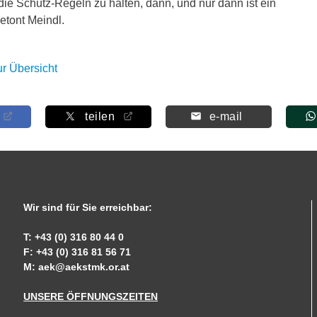
die Schutz-Regeln zu halten, dann, und nur dann ist ein
etont Meindl.
ur Übersicht
teilen
e-mail
Wir sind für Sie erreichbar:
T: +43 (0) 316 80 44 0
F: +43 (0) 316 81 56 71
M:
aek@aekstmk.or.at
UNSERE ÖFFNUNGSZEITEN