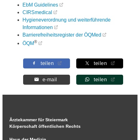
EbM Guidelines
CIRSmedical
Hygieneverordnung und weiterführende
Informationen
Barrierefreiheitsregister der ÖQMed
®
ÖQM
teilen
teilen
e-mail
teilen
Ärztekammer für Steiermark
Körperschaft öffentlichen Rechts
Haus der Medizin