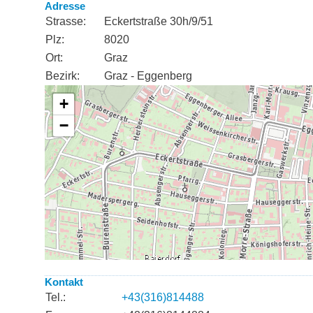
Adresse
Strasse:
Eckertstraße 30h/9/51
Plz:
8020
Ort:
Graz
Bezirk:
Graz - Eggenberg
Kontakt
Tel.:
+43(316)814488