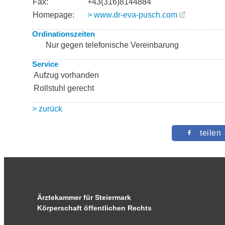
Fax:
+43(316)8144884
Homepage:
> www.dr-eva-pusch.com
Ordinationszeiten
Nur gegen telefonische Vereinbarung
Service
Aufzug vorhanden
Rollstuhl gerecht
> zurück
teilen
Ärztekammer für Steiermark
Körperschaft öffentlichen Rechts