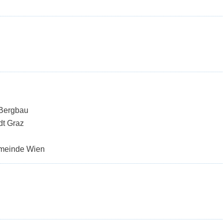
 Bergbau
dt Graz
emeinde Wien