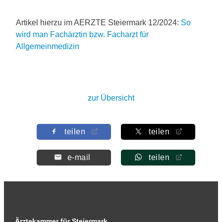
Artikel hierzu im AERZTE Steiermark 12/2024:
So
wird man Fachärztin bzw. Facharzt für
Allgemeinmedizin
zur Übersicht
teilen
teilen
e-mail
teilen
Ärztekammer für Steiermark