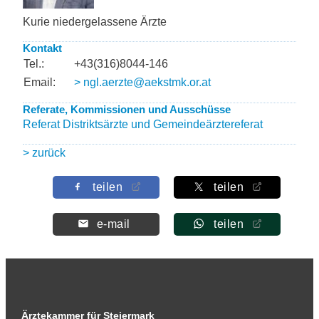
Kurie niedergelassene Ärzte
Kontakt
Tel.:
+43(316)8044-146
Email:
> ngl.aerzte@aekstmk.or.at
Referate, Kommissionen und Ausschüsse
Referat Distriktsärzte und Gemeindeärztereferat
> zurück
teilen
teilen
e-mail
teilen
Ärztekammer für Steiermark