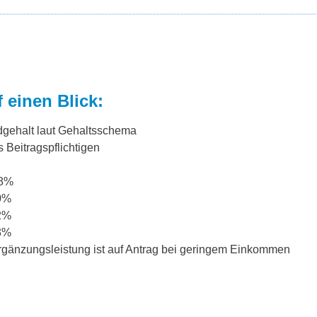
 einen Blick:
dgehalt laut Gehaltsschema
 Beitragspflichtigen
38%
0%
2%
3%
rgänzungsleistung ist auf Antrag bei geringem Einkommen