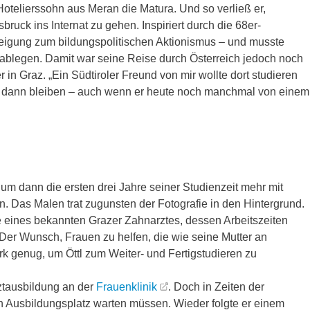
otelierssohn aus Meran die Matura. Und so verließ er,
sbruck ins Internat zu gehen. Inspiriert durch die 68er-
eigung zum bildungspolitischen Aktionismus – und musste
ng ablegen. Damit war seine Reise durch Österreich jedoch noch
 in Graz. „Ein Südtiroler Freund von mir wollte dort studieren
es dann bleiben – auch wenn er heute noch manchmal von einem
– um dann die ersten drei Jahre seiner Studienzeit mehr mit
n. Das Malen trat zugunsten der Fotografie in den Hintergrund.
fe eines bekannten Grazer Zahnarztes, dessen Arbeitszeiten
Der Wunsch, Frauen zu helfen, die wie seine Mutter an
ark genug, um Öttl zum Weiter- und Fertigstudieren zu
rztausbildung an der
Frauenklinik
. Doch in Zeiten der
n Ausbildungsplatz warten müssen. Wieder folgte er einem