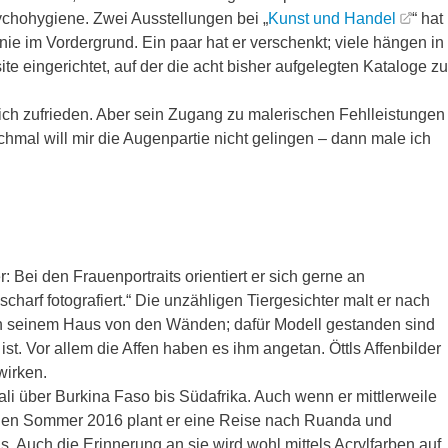
sychohygiene. Zwei Ausstellungen bei „
Kunst und Handel
“ hat
nie im Vordergrund. Ein paar hat er verschenkt; viele hängen in
e eingerichtet, auf der die acht bisher aufgelegten Kataloge zu
eich zufrieden. Aber sein Zugang zu malerischen Fehlleistungen
chmal will mir die Augenpartie nicht gelingen – dann male ich
: Bei den Frauenportraits orientiert er sich gerne an
harf fotografiert.“ Die unzähligen Tiergesichter malt er nach
 in seinem Haus von den Wänden; dafür Modell gestanden sind
ist. Vor allem die Affen haben es ihm angetan. Öttls Affenbilder
wirken.
ali über Burkina Faso bis Südafrika. Auch wenn er mittlerweile
ür den Sommer 2016 plant er eine Reise nach Ruanda und
 Auch die Erinnerung an sie wird wohl mittels Acrylfarben auf