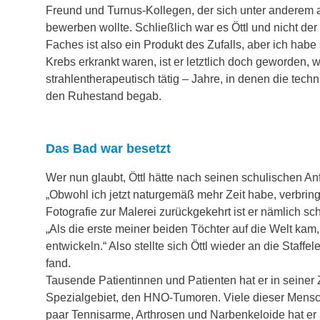
Freund und Turnus-Kollegen, der sich unter anderem 
bewerben wollte. Schließlich war es Öttl und nicht d
Faches ist also ein Produkt des Zufalls, aber ich habe 
Krebs erkrankt waren, ist er letztlich doch geworden,
strahlentherapeutisch tätig – Jahre, in denen die tec
den Ruhestand begab.
Das Bad war besetzt
Wer nun glaubt, Öttl hätte nach seinen schulischen An
„Obwohl ich jetzt naturgemäß mehr Zeit habe, verbring
Fotografie zur Malerei zurückgekehrt ist er nämlich s
„Als die erste meiner beiden Töchter auf die Welt ka
entwickeln.“ Also stellte sich Öttl wieder an die Staf
fand.
Tausende Patientinnen und Patienten hat er in seiner Z
Spezialgebiet, den HNO-Tumoren. Viele dieser Mensc
paar Tennisarme, Arthrosen und Narbenkeloide hat er 