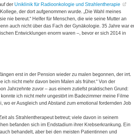
auf der
Uniklinik für Radioonkologie und Strahlentherapie
er Kollege, der dort aufgenommen wurde. „Die Wahl meines
sie nie bereut.“ Helfer für Menschen, die wie seine Mutter an
 wenn auch nicht über das Fach der Gynäkologie. 35 Jahre war e
hnischen Entwicklungen enorm waren –, bevor er sich 2014 in
fängen erst in der Pension wieder zu malen begonnen, der irrt.
e ich nicht mehr davon beim Malen als früher.“ Von der
chon Jahrzehnte zuvor – aus einem zutiefst praktischen Grund:
m, konnte ich nicht mehr ungestört im Badezimmer meine Filme
felei, wo er Ausgleich und Abstand zum emotional fordernden Job
eit als Strahlentherapeut betreut; viele davon in seinem
hen befanden sich im Endstadium ihrer Krebserkrankung. Ein
auch behandelt, aber bei den meisten Patientinnen und