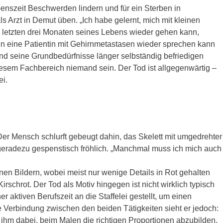
benszeit Beschwerden lindern und für ein Sterben in
 Arzt in Demut üben. „Ich habe gelernt, mich mit kleinen
 letzten drei Monaten seines Lebens wieder gehen kann,
enn eine Patientin mit Gehirnmetastasen wieder sprechen kann
and seine Grundbedürfnisse länger selbständig befriedigen
diesem Fachbereich niemand sein. Der Tod ist allgegenwärtig –
ei.
Der Mensch schlurft gebeugt dahin, das Skelett mit umgedrehter
 geradezu gespenstisch fröhlich. „Manchmal muss ich mich auch
nen Bildern, wobei meist nur wenige Details in Rot gehalten
rschrot. Der Tod als Motiv hingegen ist nicht wirklich typisch
er aktiven Berufszeit an die Staffelei gestellt, um einen
ne Verbindung zwischen den beiden Tätigkeiten sieht er jedoch:
ihm dabei, beim Malen die richtigen Proportionen abzubilden.