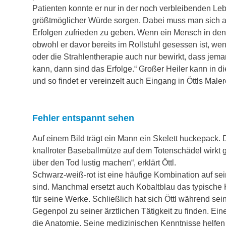
Patienten konnte er nur in der noch verbleibenden Le
größtmöglicher Würde sorgen. Dabei muss man sich als
Erfolgen zufrieden zu geben. Wenn ein Mensch in den
obwohl er davor bereits im Rollstuhl gesessen ist, w
oder die Strahlentherapie auch nur bewirkt, dass jem
kann, dann sind das Erfolge.“ Großer Heiler kann in 
und so findet er vereinzelt auch Eingang in Öttls Maler
Fehler entspannt sehen
Auf einem Bild trägt ein Mann ein Skelett huckepack. 
knallroter Baseballmütze auf dem Totenschädel wirkt
über den Tod lustig machen“, erklärt Öttl.
Schwarz-weiß-rot ist eine häufige Kombination auf sei
sind. Manchmal ersetzt auch Kobaltblau das typische Ki
für seine Werke. Schließlich hat sich Öttl während sein
Gegenpol zu seiner ärztlichen Tätigkeit zu finden. Ei
die Anatomie. Seine medizinischen Kenntnisse helfen 