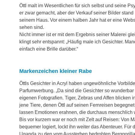
Öttl malt im Wesentlichen für sich selbst und seine P
er zwar gemacht, aber der Verkauf seiner Bilder stand 
seinem Haus. Vor einem halben Jahr hat er eine Websit
sehen sind.
Nicht immer ist er mit dem Ergebnis seiner Malerei gl
klingt sehr entspannt: „Häufig male ich Gesichter. Man
einfach eine Brille darüber.“
Markenzeichen kleiner Rabe
Öttls Gesichter in Acryl haben ungewöhnliche Vorbilder
Parfumwerbung. „Da sind die Gesichter so wunderbar sc
eigenen Fotografien. Tiger, Zebras und Affen blicken
jene Tiere, denen Öttl auf seinen Fernreisen begegnet 
lassen Emotionen erahnen, die durchaus menschlich 
Bis vor kurzem war er noch mit Zelt auf Reisen: Von M
bequemer logiert, lockt ihn weiter das Abenteuer. F
Uganda zu den vom Aussterben bedrohten Berggorillas.