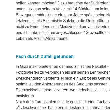
heilen können möchte.“ Dazu brauchte der Südtiroler H
unterstützt von seinem Vater, mit 14 Südtirol, um in Inn
Bewegung entdeckte er ein paar Jahre später seine N
letztendlich als Externist in Salzburg die Reifeprüfu
nicht zu Ende, denn sein Medizinstudium absolvierte er
und ich habe mich ihm angeschlossen.“ Graz sollte 
Leben als Arzt in Afrika träumt.
Fach durch Zufall gefunden
In Graz inskribierte er an der medizinischen Fakultät 
Fotografieren zu verbringen als mit seinen Lehrbücher
Zwischendurch verdiente er sich ein Zubrot als Gehil
optimal zu den Anforderungen des Studiums passten. 
Eierstockkrebs erkrankt waren, war jedoch letztlich st
motivieren.
Nach dem Turnus interessierte er sich für eine Facha
„Ärzteschwemme“ hätte er mindestens ein Jahr auf de