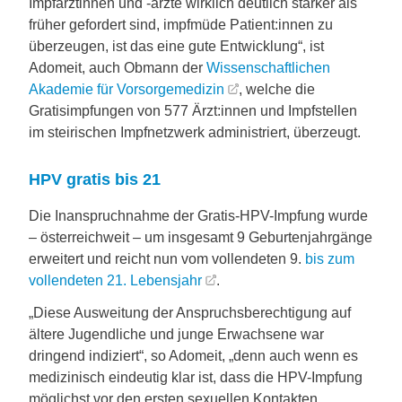
Impfärztinnen und -ärzte wirklich deutlich stärker als
früher gefordert sind, impfmüde Patient:innen zu
überzeugen, ist das eine gute Entwicklung“, ist
Adomeit, auch Obmann der
Wissenschaftlichen
Akademie für Vorsorgemedizin
, welche die
Gratisimpfungen von 577 Ärzt:innen und Impfstellen
im steirischen Impfnetzwerk administriert, überzeugt.
HPV gratis bis 21
Die Inanspruchnahme der Gratis-HPV-Impfung wurde
– österreichweit – um insgesamt 9 Geburtenjahrgänge
erweitert und reicht nun vom vollendeten 9.
bis zum
vollendeten 21. Lebensjahr
.
„Diese Ausweitung der Anspruchsberechtigung auf
ältere Jugendliche und junge Erwachsene war
dringend indiziert“, so Adomeit, „denn auch wenn es
medizinisch eindeutig klar ist, dass die HPV-Impfung
möglichst vor den ersten sexuellen Kontakten