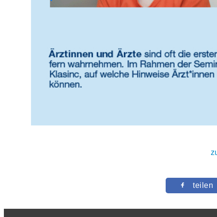
z
teilen