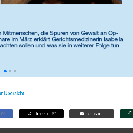
ur Übersicht
teilen
e-mail