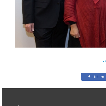
z
teilen