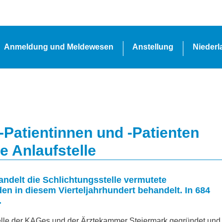
Anmeldung und Meldewesen
Anstellung
Nieder
-Patientinnen und -Patienten
e Anlaufstelle
ndelt die Schlichtungsstelle vermutete
n in diesem Vierteljahrhundert behandelt. In 684
.
lle der KAGes und der Ärztekammer Steiermark gegründet und