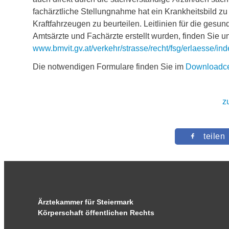
fachärztliche Stellungnahme hat ein Krankheitsbild 
Kraftfahrzeugen zu beurteilen. Leitlinien für die gesun
Amtsärzte und Fachärzte erstellt wurden, finden Sie un
www.bmvit.gv.at/verkehr/strasse/recht/fsg/erlaesse/ind
Die notwendigen Formulare finden Sie im
Downloadce
z
teilen
Ärztekammer für Steiermark
Körperschaft öffentlichen Rechts