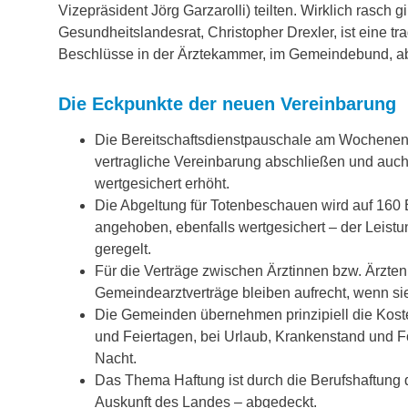
Vizepräsident Jörg Garzarolli) teilten. Wirklich rasch 
Gesundheitslandesrat, Christopher Drexler, ist eine tr
Beschlüsse in der Ärztekammer, im Gemeindebund, abe
Die Eckpunkte der neuen Vereinbarung
Die Bereitschaftsdienstpauschale am Wochenende
vertragliche Vereinbarung abschließen und auc
wertgesichert erhöht.
Die Abgeltung für Totenbeschauen wird auf 160
angehoben, ebenfalls wertgesichert – der Leist
geregelt.
Für die Verträge zwischen Ärztinnen bzw. Ärzte
Gemeindearztverträge bleiben aufrecht, wenn si
Die Gemeinden übernehmen prinzipiell die Koste
und Feiertagen, bei Urlaub, Krankenstand und For
Nacht.
Das Thema Haftung ist durch die Berufshaftung d
Auskunft des Landes – abgedeckt.