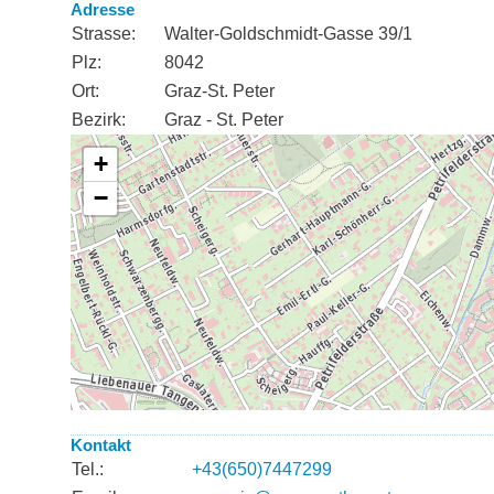
Adresse
Strasse:
Walter-Goldschmidt-Gasse 39/1
Plz:
8042
Ort:
Graz-St. Peter
Bezirk:
Graz - St. Peter
Kontakt
Tel.:
+43(650)7447299