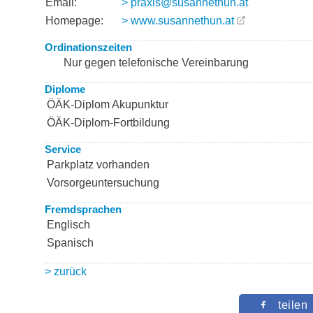
Email:
> praxis@susannethun.at
Homepage:
> www.susannethun.at
Ordinationszeiten
Nur gegen telefonische Vereinbarung
Diplome
ÖÄK-Diplom Akupunktur
ÖÄK-Diplom-Fortbildung
Service
Parkplatz vorhanden
Vorsorgeuntersuchung
Fremdsprachen
Englisch
Spanisch
> zurück
teilen