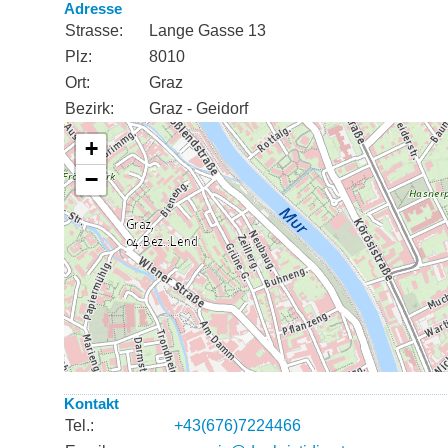
Adresse
Strasse:
Lange Gasse 13
Plz:
8010
Ort:
Graz
Bezirk:
Graz - Geidorf
Kontakt
Tel.:
+43(676)7224466