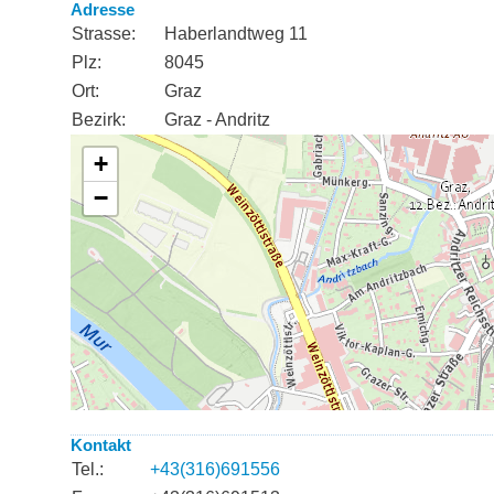
Adresse
Strasse:
Haberlandtweg 11
Plz:
8045
Ort:
Graz
Bezirk:
Graz - Andritz
Kontakt
Tel.:
+43(316)691556