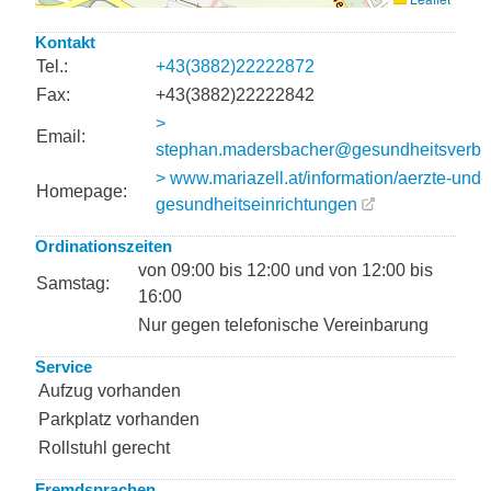
Kontakt
Tel.:
+43(3882)22222872
Fax:
+43(3882)22222842
>
Email:
stephan.madersbacher@gesundheitsverbu
> www.mariazell.at/information/aerzte-und-
Homepage:
gesundheitseinrichtungen
Ordinationszeiten
von 09:00 bis 12:00 und von 12:00 bis
Samstag:
16:00
Nur gegen telefonische Vereinbarung
Service
Aufzug vorhanden
Parkplatz vorhanden
Rollstuhl gerecht
Fremdsprachen