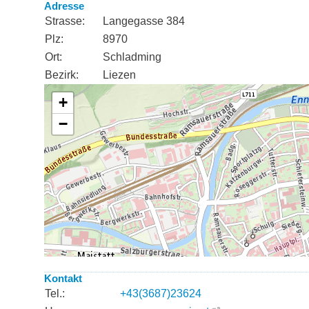
Adresse
Strasse:
Langegasse 384
Plz:
8970
Ort:
Schladming
Bezirk:
Liezen
Kontakt
Tel.:
+43(3687)23624