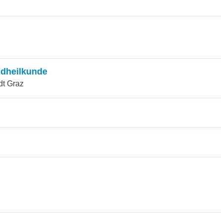
ndheilkunde
dt Graz