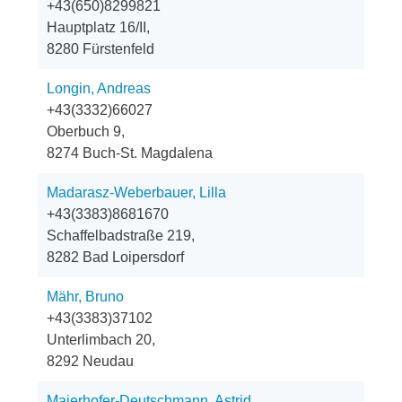
+43(650)8299821
Hauptplatz 16/II,
8280 Fürstenfeld
Longin, Andreas
+43(3332)66027
Oberbuch 9,
8274 Buch-St. Magdalena
Madarasz-Weberbauer, Lilla
+43(3383)8681670
Schaffelbadstraße 219,
8282 Bad Loipersdorf
Mähr, Bruno
+43(3383)37102
Unterlimbach 20,
8292 Neudau
Maierhofer-Deutschmann, Astrid