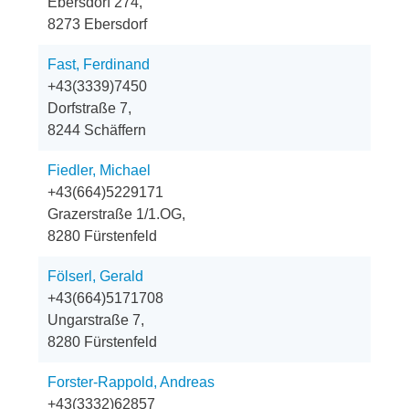
Ebersdorf 274,
8273 Ebersdorf
Fast, Ferdinand
+43(3339)7450
Dorfstraße 7,
8244 Schäffern
Fiedler, Michael
+43(664)5229171
Grazerstraße 1/1.OG,
8280 Fürstenfeld
Fölserl, Gerald
+43(664)5171708
Ungarstraße 7,
8280 Fürstenfeld
Forster-Rappold, Andreas
+43(3332)62857