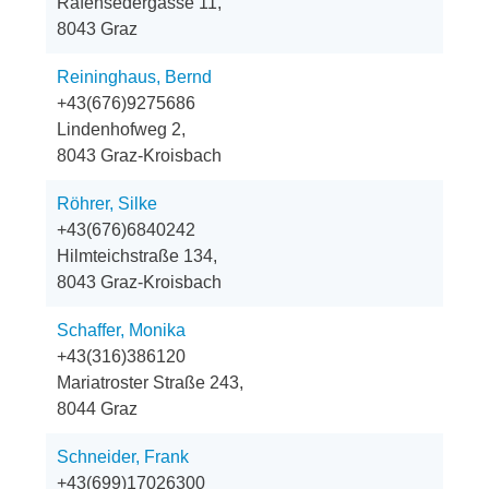
Rafensedergasse 11,
8043 Graz
Reininghaus, Bernd
+43(676)9275686
Lindenhofweg 2,
8043 Graz-Kroisbach
Röhrer, Silke
+43(676)6840242
Hilmteichstraße 134,
8043 Graz-Kroisbach
Schaffer, Monika
+43(316)386120
Mariatroster Straße 243,
8044 Graz
Schneider, Frank
+43(699)17026300