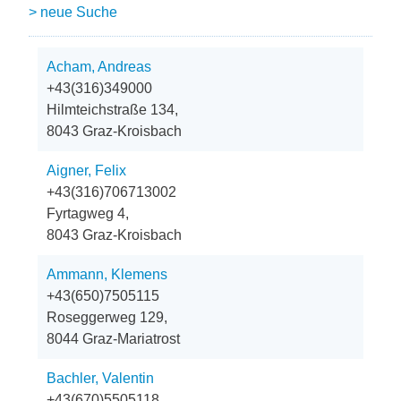
> neue Suche
Acham, Andreas
+43(316)349000
Hilmteichstraße 134,
8043 Graz-Kroisbach
Aigner, Felix
+43(316)706713002
Fyrtagweg 4,
8043 Graz-Kroisbach
Ammann, Klemens
+43(650)7505115
Roseggerweg 129,
8044 Graz-Mariatrost
Bachler, Valentin
+43(670)5505118