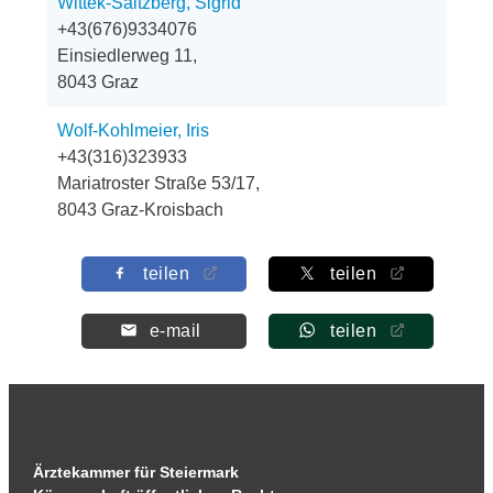
Wittek-Saltzberg, Sigrid
+43(676)9334076
Einsiedlerweg 11,
8043 Graz
Wolf-Kohlmeier, Iris
+43(316)323933
Mariatroster Straße 53/17,
8043 Graz-Kroisbach
teilen
teilen
e-mail
teilen
Ärztekammer für Steiermark