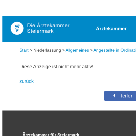
Ärztekammer
Start
> Niederlassung >
Allgemeines
>
Angestellte in Ordinat
Diese Anzeige ist nicht mehr aktiv!
zurück
teilen
Ärztekammer für Steiermark