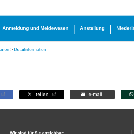
Anmeldung und Meldewesen
Anstellung
Nieder
ionen
>
Detailinformation
teilen
e-mail
Wir sind für Sie erreichbar: