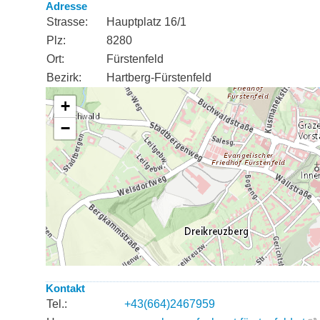
Adresse
Strasse:
Hauptplatz 16/1
Plz:
8280
Ort:
Fürstenfeld
Bezirk:
Hartberg-Fürstenfeld
Kontakt
Tel.:
+43(664)2467959