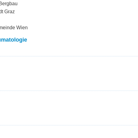
 Bergbau
dt Graz
emeinde Wien
umatologie