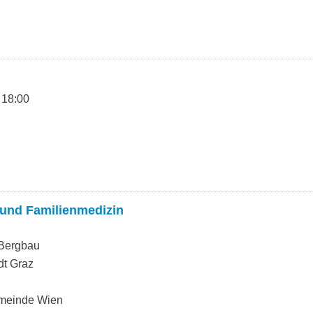
 18:00
 und Familienmedizin
 Bergbau
dt Graz
emeinde Wien