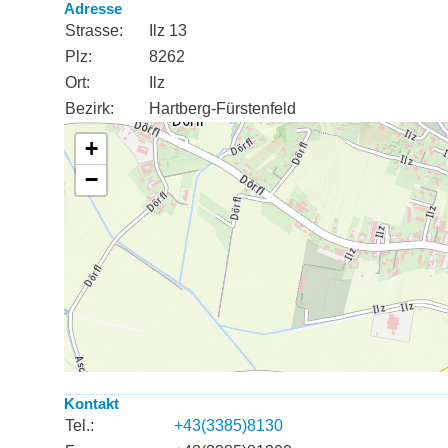
Adresse
Strasse:
Ilz 13
Plz:
8262
Ort:
Ilz
Bezirk:
Hartberg-Fürstenfeld
Kontakt
Tel.:
+43(3385)8130