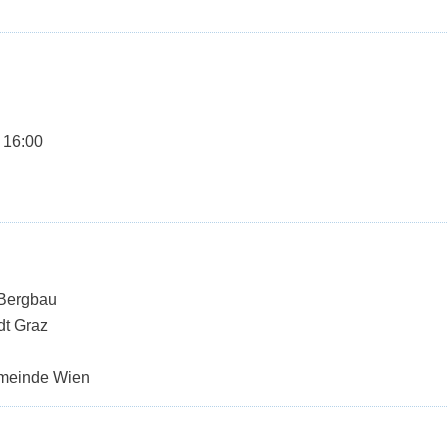
 16:00
 Bergbau
dt Graz
emeinde Wien