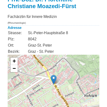
Christiane Moazedi-Fürst
Fachärztin für Innere Medizin
(Rheumatologie)
Adresse
Strasse:
St.-Peter-Hauptstraße 8
Plz:
8042
Ort:
Graz-St. Peter
Bezirk:
Graz - St. Peter