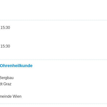
 15:30
 15:30
d Ohrenheilkunde
 Bergbau
dt Graz
emeinde Wien