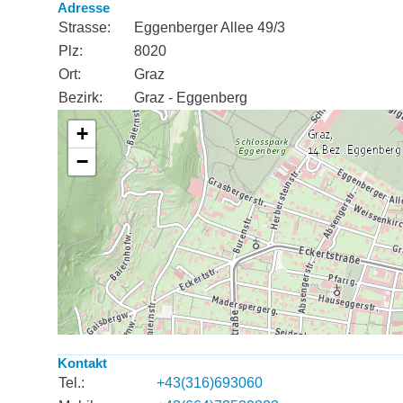
Adresse
Strasse:
Eggenberger Allee 49/3
Plz:
8020
Ort:
Graz
Bezirk:
Graz - Eggenberg
Kontakt
Tel.:
+43(316)693060