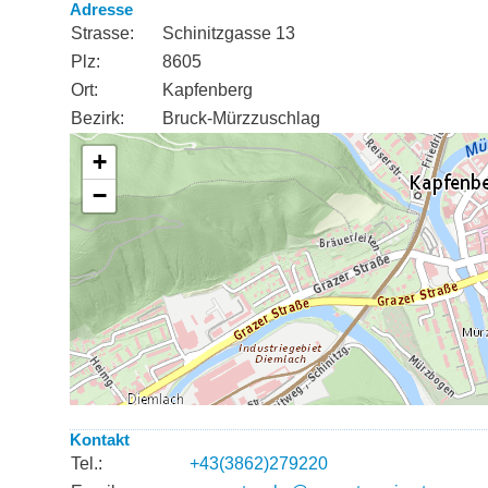
Adresse
Strasse:
Schinitzgasse 13
Plz:
8605
Ort:
Kapfenberg
Bezirk:
Bruck-Mürzzuschlag
Kontakt
Tel.:
+43(3862)279220