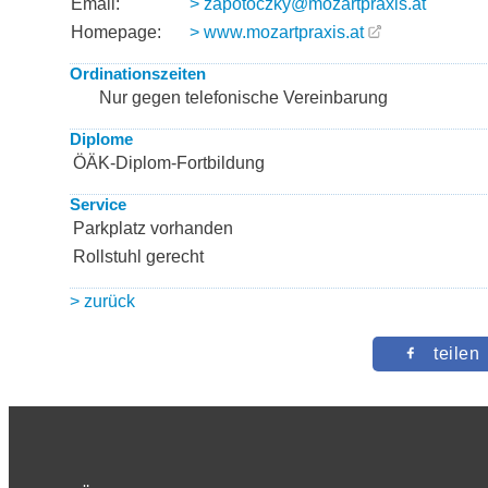
Email:
> zapotoczky@mozartpraxis.at
Homepage:
> www.mozartpraxis.at
Ordinationszeiten
Nur gegen telefonische Vereinbarung
Diplome
ÖÄK-Diplom-Fortbildung
Service
Parkplatz vorhanden
Rollstuhl gerecht
> zurück
teilen