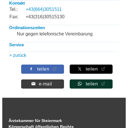
Kontakt
Tel.:
+43(664)3051511
Fax:
+43(316)30515130
Ordinationszeiten
Nur gegen telefonische Vereinbarung
Service
> zurück
teilen
teilen
e-mail
teilen
Ärztekammer für Steiermark
Körperschaft öffentlichen Rechts