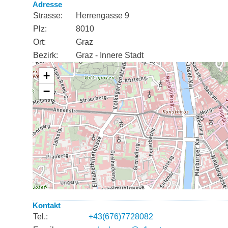
Adresse
Strasse:
Herrengasse 9
Plz:
8010
Ort:
Graz
Bezirk:
Graz - Innere Stadt
Kontakt
Tel.:
+43(676)7728082