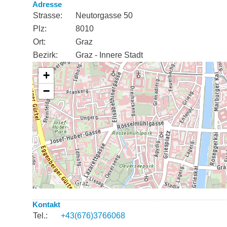
Adresse
Strasse:
Neutorgasse 50
Plz:
8010
Ort:
Graz
Bezirk:
Graz - Innere Stadt
Kontakt
Tel.:
+43(676)3766068