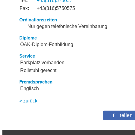
Tel.:
+43(316)575057
Fax:
+43(316)5750575
Ordinationszeiten
Nur gegen telefonische Vereinbarung
Diplome
ÖÄK-Diplom-Fortbildung
Service
Parkplatz vorhanden
Rollstuhl gerecht
Fremdsprachen
Englisch
> zurück
teilen