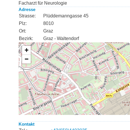
Facharzt für Neurologie
Adresse
Strasse:
Plüddemanngasse 45
Plz:
8010
Ort:
Graz
Bezirk:
Graz - Waltendorf
Kontakt