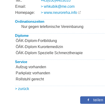
Tel.:
+43(650)4403035
Email:
> whkubik@me.com
Homepage:
> www.neuroreha.info
Ordinationszeiten
Nur gegen telefonische Vereinbarung
Diplome
ÖÄK-Diplom-Fortbildung
ÖÄK-Diplom Kurortemedizin
ÖÄK-Diplom Spezielle Schmerztherapie
Service
Aufzug vorhanden
Parkplatz vorhanden
Rollstuhl gerecht
> zurück
teilen