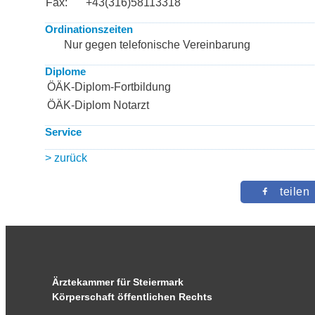
Fax:
+43(316)58113318
Ordinationszeiten
Nur gegen telefonische Vereinbarung
Diplome
ÖÄK-Diplom-Fortbildung
ÖÄK-Diplom Notarzt
Service
> zurück
teilen
Ärztekammer für Steiermark
Körperschaft öffentlichen Rechts