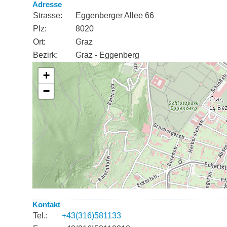
Adresse
Strasse:
Eggenberger Allee 66
Plz:
8020
Ort:
Graz
Bezirk:
Graz - Eggenberg
Kontakt
Tel.:
+43(316)581133