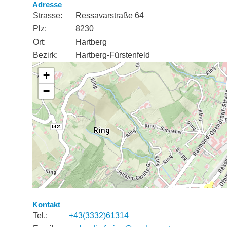
Adresse
Strasse:
Ressavarstraße 64
Plz:
8230
Ort:
Hartberg
Bezirk:
Hartberg-Fürstenfeld
Kontakt
Tel.:
+43(3332)61314