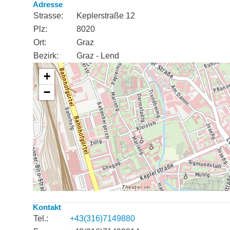
Adresse
Strasse:
Keplerstraße 12
Plz:
8020
Ort:
Graz
Bezirk:
Graz - Lend
Kontakt
Tel.:
+43(316)7149880