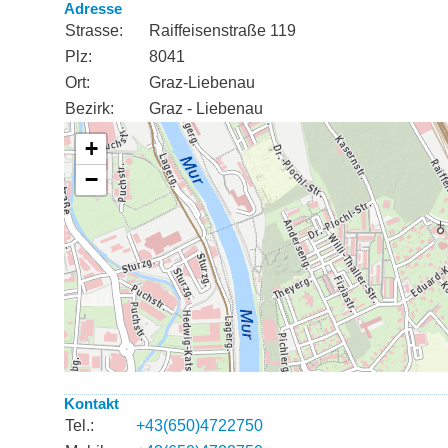
Adresse
Strasse:
Raiffeisenstraße 119
Plz:
8041
Ort:
Graz-Liebenau
Bezirk:
Graz - Liebenau
Kontakt
Tel.:
+43(650)4722750