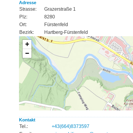
Adresse
Strasse:
Grazerstraße 1
Plz:
8280
Ort:
Fürstenfeld
Bezirk:
Hartberg-Fürstenfeld
Kontakt
Tel.:
+43(664)8373597