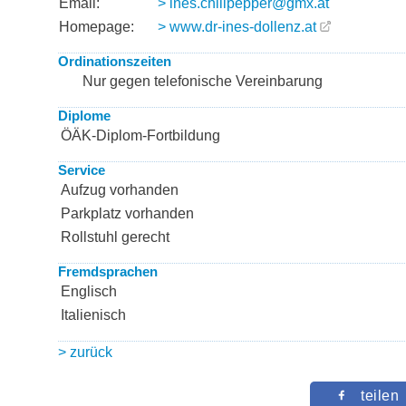
Email:
> ines.chilipepper@gmx.at
Homepage:
> www.dr-ines-dollenz.at
Ordinationszeiten
Nur gegen telefonische Vereinbarung
Diplome
ÖÄK-Diplom-Fortbildung
Service
Aufzug vorhanden
Parkplatz vorhanden
Rollstuhl gerecht
Fremdsprachen
Englisch
Italienisch
> zurück
teilen