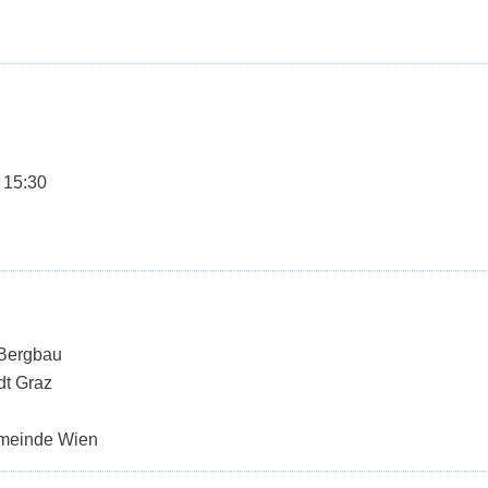
 15:30
 Bergbau
dt Graz
emeinde Wien