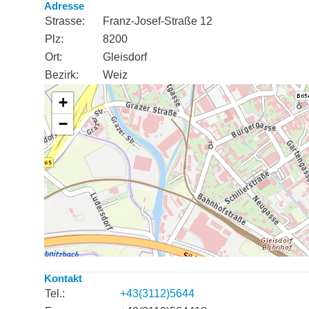
Adresse
Strasse:
Franz-Josef-Straße 12
Plz:
8200
Ort:
Gleisdorf
Bezirk:
Weiz
Kontakt
Tel.:
+43(3112)5644