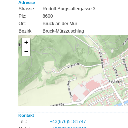
Adresse
Strasse:
Rudolf-Burgstallergasse 3
Plz:
8600
Ort:
Bruck an der Mur
Bezirk:
Bruck-Mürzzuschlag
Kontakt
Tel.:
+43(676)5181747