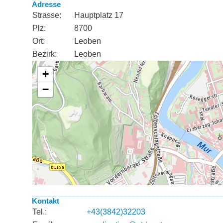
Adresse
Strasse:
Hauptplatz 17
Plz:
8700
Ort:
Leoben
Bezirk:
Leoben
Kontakt
Tel.:
+43(3842)32203