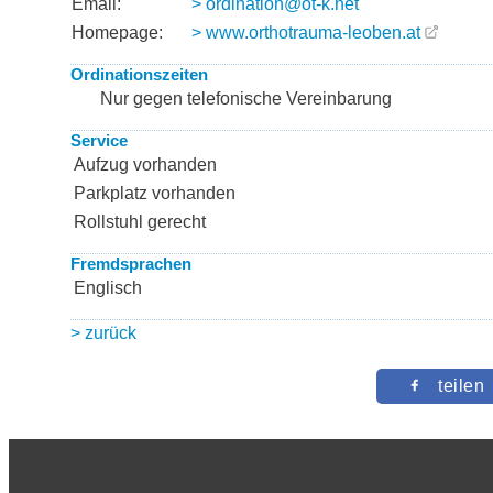
Email:
> ordination@ot-k.net
Homepage:
> www.orthotrauma-leoben.at
Ordinationszeiten
Nur gegen telefonische Vereinbarung
Service
Aufzug vorhanden
Parkplatz vorhanden
Rollstuhl gerecht
Fremdsprachen
Englisch
> zurück
teilen