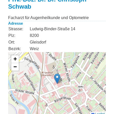
Schwab
Facharzt für Augenheilkunde und Optometrie
Adresse
Strasse:
Ludwig-Binder-Straße 14
Plz:
8200
Ort:
Gleisdorf
Bezirk:
Weiz