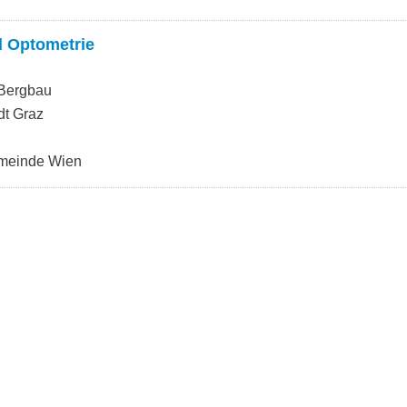
d Optometrie
 Bergbau
dt Graz
emeinde Wien