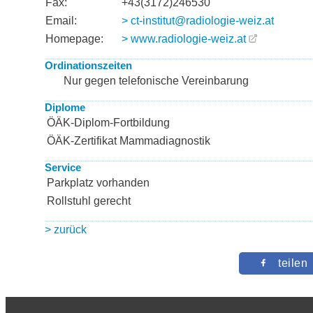
Fax:
+43(3172)246530
Email:
> ct-institut@radiologie-weiz.at
Homepage:
> www.radiologie-weiz.at
Ordinationszeiten
Nur gegen telefonische Vereinbarung
Diplome
ÖÄK-Diplom-Fortbildung
ÖÄK-Zertifikat Mammadiagnostik
Service
Parkplatz vorhanden
Rollstuhl gerecht
> zurück
teilen